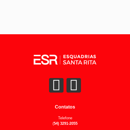
Contatos
Telefone
(
54)
3291-2055