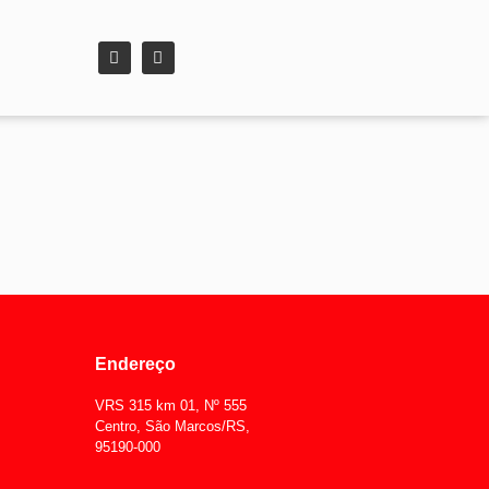
Endereço
VRS 315 km 01, Nº 555
Centro, São Marcos/RS,
95190-000