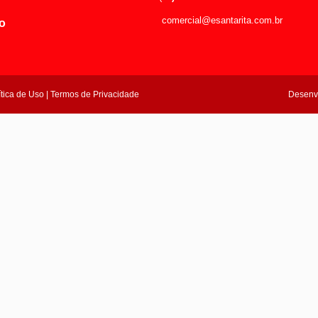
comercial@esantarita.com.br
o
ítica de Uso | Termos de Privacidade
Desenv