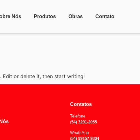
obre Nós
Produtos
Obras
Contato
Edit or delete it, then start writing!
Contatos
Telefone
 Nós
(
54)
3291-2055
WhatsApp
(
54) 99157-9304